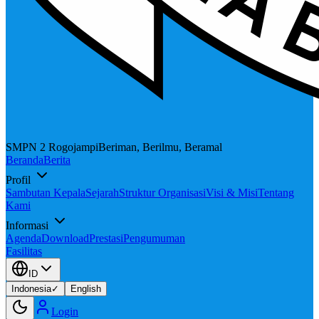
SMPN 2 Rogojampi
Beriman, Berilmu, Beramal
Beranda
Berita
Profil
Sambutan Kepala
Sejarah
Struktur Organisasi
Visi & Misi
Tentang
Kami
Informasi
Agenda
Download
Prestasi
Pengumuman
Fasilitas
ID
Indonesia
✓
English
Login