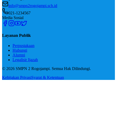
info@smpn2rogojampi.sch.id
021-1234567
Media Sosial
Layanan Publik
Perpustakaan
Hubungi
Alumni
Legalisir Ijazah
© 2026 SMPN 2 Rogojampi. Semua Hak Dilindungi.
Kebijakan Privasi
Syarat & Ketentuan